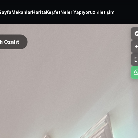
Sayfa
Mekanlar
Harita
Keşfet
Neler Yapıyoruz
İletişim
▾
h Ozalit