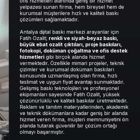
ofis hizmetleri alanında geniş bir hizmet
yelpazesi sunan firma, hem bireysel hem de
kurumsal müşterilere hızlı ve kaliteli baskı
çözümleri sağlamaktadır.
Antalya dijital baskı merkezi arayanlar için
Fatih Ozalit;
renkli ve siyah-beyaz baskı,
büyük ebat ozalit çıktıları, proje baskıları,
fotokopi, doküman çoğaltma ve ofis destek
hizmetleri
gibi birçok alanda hizmet
vermektedir. Özellikle mimari projeler, teknik
çizimler ve kurumsal doküman baskıları
konusunda uzmanlaşmış olan firma, hızlı
teslimat ve uygun fiyat avantajı sunmaktadır.
Gelişmiş baskı teknolojileri ve profesyonel
ekipmanları sayesinde Fatih Ozalit, yüksek
çözünürlüklü ve kaliteli baskılar üretmektedir.
Reklam ve tanıtım materyallerinden, akademik
ve teknik dökümanlara kadar geniş bir alanda
hizmet veren firma, müşteri memnuniyetini ön
planda tutarak güvenilir bir çözüm ortağı
olmayı başarmıştır.