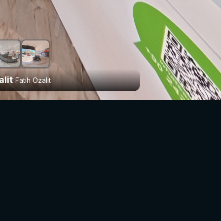
Ozalit
Baskı
Kapı Önü
alit
Fatih Ozalit
HIZLI MENÜ
KATEGORILER
Ana Sayfa
Ticaret & Perakende
360° Turlar
Bilgi & Teknoloji
Mekanlar
Sağlık & Güzellik
Tam Harita
Gıda & Ağırlama
Şehirlere Göre Firmalar
Otomotiv
Değerli Madenler