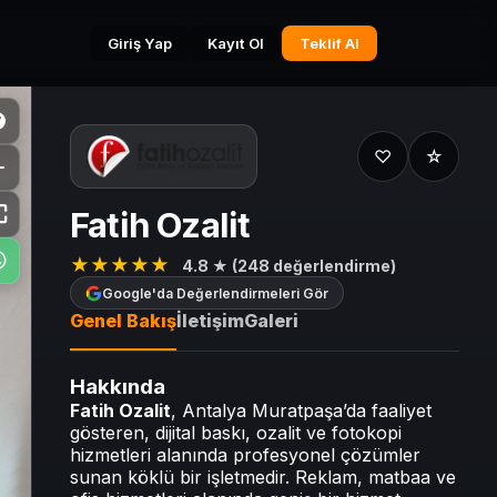
Giriş Yap
Kayıt Ol
Teklif Al
♡
☆
⛶
Fatih Ozalit
★★★★★
4.8 ★ (248 değerlendirme)
Google'da Değerlendirmeleri Gör
Genel Bakış
İletişim
Galeri
Hakkında
Fatih Ozalit
, Antalya Muratpaşa’da faaliyet
gösteren, dijital baskı, ozalit ve fotokopi
hizmetleri alanında profesyonel çözümler
sunan köklü bir işletmedir. Reklam, matbaa ve