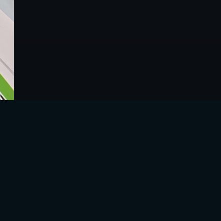
İLETIŞIM
info@sanal360.com
WhatsApp ile İletişim
İletişim →