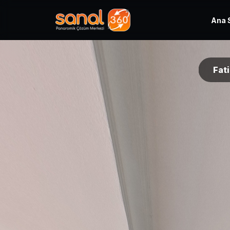
Ana 
Fati