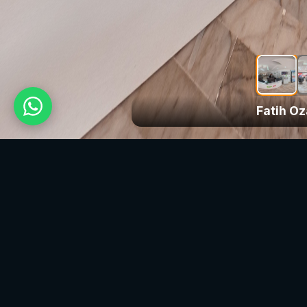
Fatih 
Fatih Oz
Türkiye’nin dört bir yanındaki tarihi dokuları ve
seçkin işletmeleri dijital dünyaya taşıyoruz.
sanal360.com, ileri seviye 360° panoramik
görüntüleme teknolojisiyle mekanları sadece
fotoğraflamakla kalmıyor; onları yaşayan birer
deneyime dönüştürüyor. Binlerce yıllık kültürel