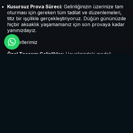
Kusursuz Prova Süreci:
Gelinliğinizin üzerinize tam
oturması için gereken tüm tadilat ve düzenlemeleri,
titiz bir işçilikle gerçekleştiriyoruz. Düğün gününüzde
hiçbir aksaklık yaşamamanız için son provaya kadar
yanınızdayız.
Hizmetlerimiz
Özel Tasarım Gelinlikler:
Hayalinizdeki modeli
diktirmek istiyorsanız, profesyonel terzilerimizle
birlikte tasarım aşamasından dikime kadar tüm süreci
sizinle yönetiyoruz.
Hazır Model Seçenekleri:
Son moda trendlerini
takip eden, her bedene uygun hazır gelinlik
modellerimizle anında seçim yapma imkanı.
Gelin Aksesuarları:
Gelinliğinizi tamamlayacak
duvak, taç, gelin el çiçeği ve diğer tamamlayıcı
aksesuarlar için de size en estetik seçenekleri
sunuyoruz.