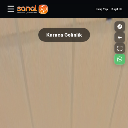
☰
Giriş Yap
Kayıt Ol
Karaca Gelinlik
⛶