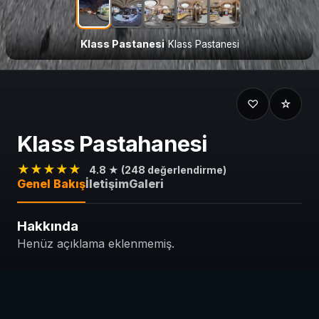
Klass Pastanesi
Bahçe
Kasa
Vitrin 1
Vitrin 2
Klass Pastanesi
Klass Pastanesi
♡
☆
Klass Pastahanesi
★★★★★
4.8 ★ (248 değerlendirme)
Genel Bakış
İletişim
Galeri
Hakkında
Henüz açıklama eklenmemiş.