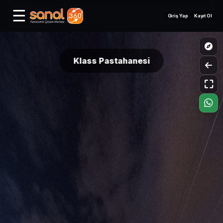
☰
Giriş Yap
Kayıt Ol
Klass Pastahanesi
⛶